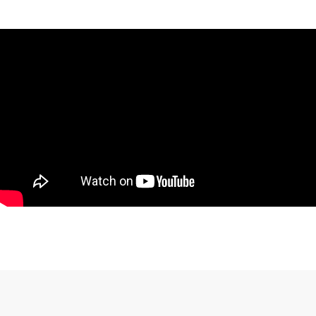
HÃY ĐỂ LẠI YÊU CẦU, CHÚNG TÔI
SẼ CHỌN CÁNH TAY GIẢ HIỆN ĐẠI
PHÙ HỢP CHO TRƯỜNG HỢP CỦA